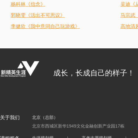
杨科林《信念》
吴迪《
郭晓雯《活出不可思议》
马宗武
李健欣《我中意同自己玩游戏》
高地清
成长，长成自己的样子！
关于我们
北京（总部）
北京市西城区新华1949文化金融创新产业园17栋