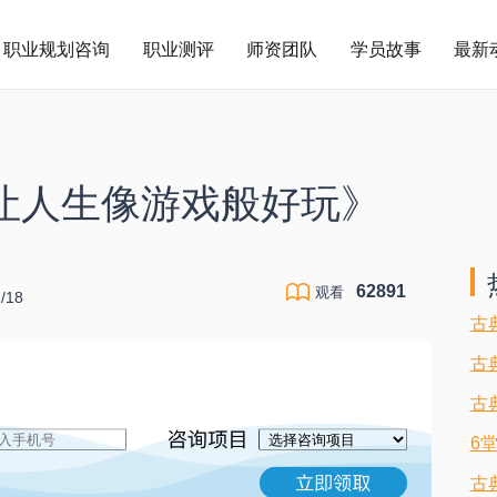
职业规划咨询
职业测评
师资团队
学员故事
最新
让人生像游戏般好玩》
62891
观看
18
古
古
古
6
古