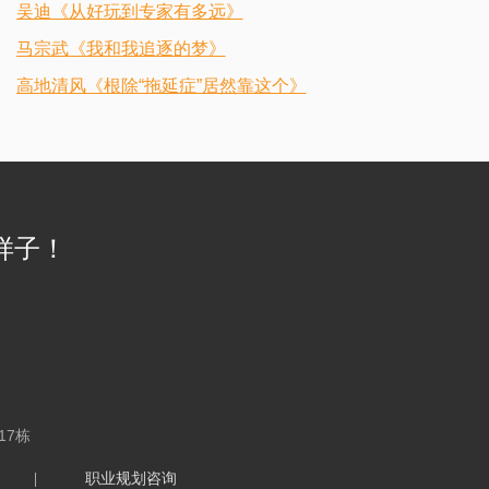
吴迪《从好玩到专家有多远》
马宗武《我和我追逐的梦》
高地清风《根除“拖延症”居然靠这个》
样子！
17栋
|
职业规划咨询